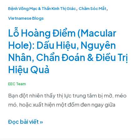
Chẩn
,
,
Bệnh Võng Mạc & Thần Kinh Thị Giác
Chăm Sóc Mắt
Đoán
Vietnamese Blogs
&
Điều
Lỗ Hoàng Điểm (Macular
Trị
Hole): Dấu Hiệu, Nguyên
Hiệu
Nhân, Chẩn Đoán & Điều Trị
Quả
Hiệu Quả
EEC Team
Bạn đột nhiên thấy thị lực trung tâm bị mờ, méo
mó, hoặc xuất hiện một đốm đen ngay giữa
Đọc bài viết »