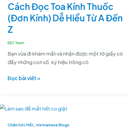
Thuốc
Cách Đọc Toa Kính Thuốc
(Đơn
(Đơn Kính) Dễ Hiểu Từ A Đến
Kính)
Dễ
Z
Hiểu
Từ
EEC Team
A
Bạn vừa đi khám mắt và nhận được một tờ giấy có
Đến
đầy những con số, ký hiệu trông có
Z
Đọc bài viết »
Làm
Thế
,
Nào
Chăm Sóc Mắt
Vietnamese Blogs