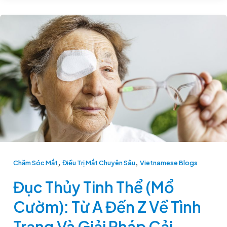
Đục
Thủy
Tinh
Thể
(Mổ
Cườm):
Từ
A
Đến
Z
,
,
Chăm Sóc Mắt
Điều Trị Mắt Chuyên Sâu
Vietnamese Blogs
Về
Đục Thủy Tinh Thể (Mổ
Tình
Trạng
Cườm): Từ A Đến Z Về Tình
Và
Trạng Và Giải Pháp Cải
Giải