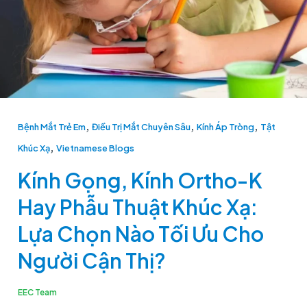
Hay
Phẫu
Thuật
Khúc
Xạ:
Lựa
Chọn
,
,
,
Bệnh Mắt Trẻ Em
Điều Trị Mắt Chuyên Sâu
Kính Áp Tròng
Tật
Nào
,
Khúc Xạ
Vietnamese Blogs
Tối
Kính Gọng, Kính Ortho-K
Ưu
Cho
Hay Phẫu Thuật Khúc Xạ:
Người
Lựa Chọn Nào Tối Ưu Cho
Cận
Người Cận Thị?
Thị?
EEC Team