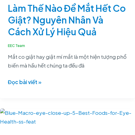
Để
Làm Thế Nào Để Mắt Hết Co
Mắt
Giật? Nguyên Nhân Và
Hết
Co
Cách Xử Lý Hiệu Quả
Giật?
Nguyên
EEC Team
Nhân
Mắt co giật hay giật mí mắt là một hiện tượng phổ
Và
biến mà hầu hết chúng ta đều đã
Cách
Xử
Đọc bài viết »
Lý
Hiệu
Quả
Thực
Phẩm
Tốt