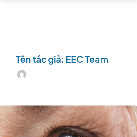
Tên tác giả: EEC Team
Tăng
Nhãn
Áp
(Glaucoma):