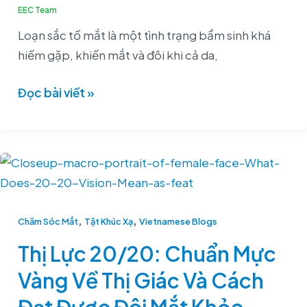
Cách
EEC Team
Điều
Loạn sắc tố mắt là một tình trạng bẩm sinh khá
Trị
hiếm gặp, khiến mắt và đôi khi cả da,
Hiệu
Quả
Đọc bài viết »
Thị
Lực
20/20:
,
,
Chuẩn
Chăm Sóc Mắt
Tật Khúc Xạ
Vietnamese Blogs
Mực
Thị Lực 20/20: Chuẩn Mực
Vàng
Vàng Về Thị Giác Và Cách
Về
Thị