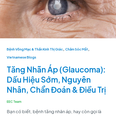
Dấu
Hiệu
Sớm,
Nguyên
Nhân,
Chẩn
,
,
Bệnh Võng Mạc & Thần Kinh Thị Giác
Chăm Sóc Mắt
Đoán
Vietnamese Blogs
&
Điều
Tăng Nhãn Áp (Glaucoma):
Trị
Dấu Hiệu Sớm, Nguyên
Nhân, Chẩn Đoán & Điều Trị
EEC Team
Bạn có biết, bệnh tăng nhãn áp, hay còn gọi là