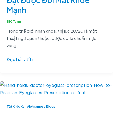
Đạt Được Đôi Mắt Khỏe
Giác
Mạnh
Và
Cách
EEC Team
Đạt
Trong thế giới nhãn khoa, thị lực 20/20 là một
Được
thuật ngữ quen thuộc, được coi là chuẩn mực
Đôi
vàng
Mắt
Khỏe
Đọc bài viết »
Mạnh
Cách
Đọc
Toa
,
Kính
Tật Khúc Xạ
Vietnamese Blogs