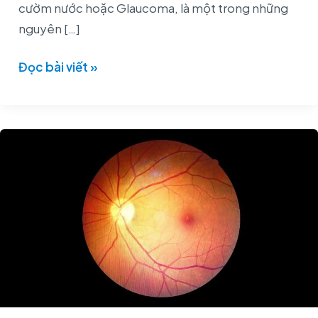
cườm nước hoặc Glaucoma, là một trong những
nguyên […]
Đọc bài viết »
Lỗ
Hoàng
Điểm
(Macular
Hole):
Dấu
Hiệu,
Nguyên
Nhân,