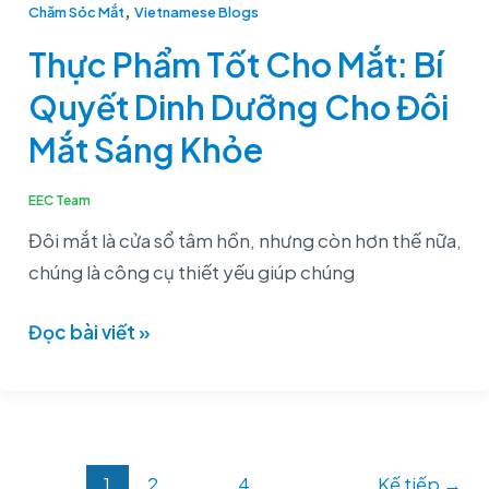
,
Cho
Chăm Sóc Mắt
Vietnamese Blogs
Mắt:
Thực Phẩm Tốt Cho Mắt: Bí
Bí
Quyết Dinh Dưỡng Cho Đôi
Quyết
Dinh
Mắt Sáng Khỏe
Dưỡng
Cho
EEC Team
Đôi
Đôi mắt là cửa sổ tâm hồn, nhưng còn hơn thế nữa,
Mắt
chúng là công cụ thiết yếu giúp chúng
Sáng
Khỏe
Đọc bài viết »
1
2
…
4
Kế tiếp
→