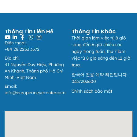
Thông Tin Liên Hệ
Thông Tin Khác
Thời gian làm việc từ 8 giờ
Điện thoại:
sáng đến 6 giờ chiều các
+84 28 2253 3572
ngày trong tuần, thứ 7 làm
Địa chỉ:
việc từ 8 giờ sáng đến 12 giờ
41 Nguyễn Duy Hiệu, Phường
trưa.
An Khánh, Thành phố Hồ Chí
한국어 전용 예약 라인입니다:
Minh, Việt Nam
European Eye Center
0337203600
Thông báo
Email:
Chính sách bảo mật
info@europeaneyecenter.com
📢 THÔNG BÁO THAY ĐỔI QUY ĐỊNH VỀ THÔNG TIN
XUẤT HÓA ĐƠN
Áp dụng từ ngày 01/07/2026
Kính gửi Quý Khách hàng,