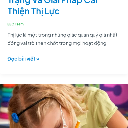
Pháp
Thiện Thị Lực
Cải
Thiện
EEC Team
Thị
Thị lực là một trong những giác quan quý giá nhất,
Lực
đóng vai trò then chốt trong mọi hoạt động
Đọc bài viết »
Kính
Gọng,
Kính
Ortho-
K