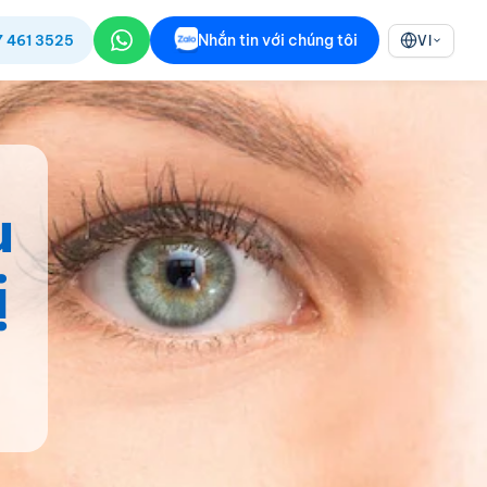
Nhắn tin với chúng tôi
7 461 3525
VI
u
ị