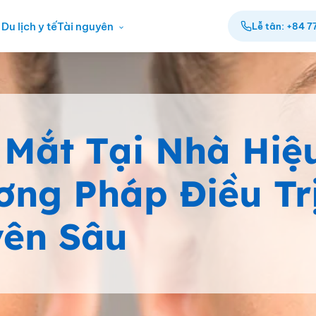
Du lịch y tế
Tài nguyên
Lễ tân: +84 7
Mắt Tại Nhà Hiệ
ng Pháp Điều Tr
ên Sâu