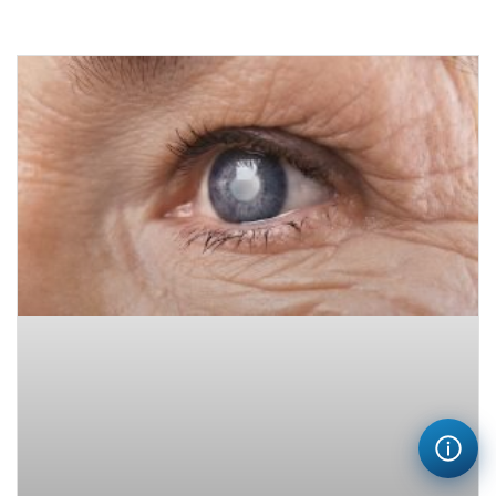
Quy định về thông tin xuất hóa đơn không có thay đổi.
Trường hợp Quý khách có Mã số Đơn vị có Quan hệ với
Ngân sách, Quý khách vui lòng cung cấp Mã số Đơn vị có
Quan hệ với Ngân sách để xuất hóa đơn.
III. Lưu ý quan trọng:
Hóa đơn xuất dưới tên “Bán cho người tiêu dùng” hoặc
không đủ thông tin sẽ
KHÔNG
có giá trị để hạch toán chi
phí, quyết toán thuế, thanh toán bảo hiểm, thanh toán
chi phí công ty hoặc các mục đích tương tự theo quy định
của pháp luật về thuế.
📌 Để đảm bảo quyền lợi của mình, Quý khách vui
lòng chuẩn bị đầy đủ thông tin theo quy định khi yêu
cầu xuất hóa đơn.
Xin chân thành cảm ơn Quý Khách hàng đã hợp tác!