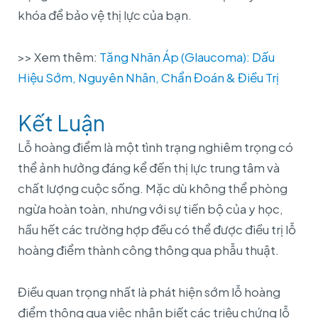
khóa để bảo vệ thị lực của bạn.
>> Xem thêm:
Tăng Nhãn Áp (Glaucoma): Dấu
Hiệu Sớm, Nguyên Nhân, Chẩn Đoán & Điều Trị
Kết Luận
Lỗ hoàng điểm là một tình trạng nghiêm trọng có
thể ảnh hưởng đáng kể đến thị lực trung tâm và
chất lượng cuộc sống. Mặc dù không thể phòng
ngừa hoàn toàn, nhưng với sự tiến bộ của y học,
hầu hết các trường hợp đều có thể được điều trị lỗ
European Eye Center
hoàng điểm thành công thông qua phẫu thuật.
Thông báo
Điều quan trọng nhất là phát hiện sớm lỗ hoàng
📢 THÔNG BÁO THAY ĐỔI QUY ĐỊNH VỀ THÔNG TIN
điểm thông qua việc nhận biết các triệu chứng lỗ
XUẤT HÓA ĐƠN