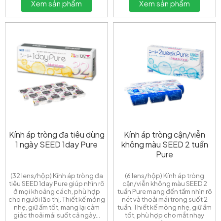
Xem sản phẩm
Xem sản phẩm
Kính áp tròng đa tiêu dùng
Kính áp tròng cận/viễn
1 ngày SEED 1day Pure
không màu SEED 2 tuần
Pure
European Eye Center
Thông báo
(32 lens/hộp) Kính áp tròng đa
(6 lens/hộp) Kính áp tròng
tiêu SEED 1day Pure giúp nhìn rõ
cận/viễn không màu SEED 2
ở mọi khoảng cách, phù hợp
tuần Pure mang đến tầm nhìn rõ
cho người lão thị. Thiết kế mỏng
nét và thoải mái trong suốt 2
📢 THÔNG BÁO THAY ĐỔI QUY ĐỊNH VỀ THÔNG TIN
nhẹ, giữ ẩm tốt, mang lại cảm
tuần. Thiết kế mỏng nhẹ, giữ ẩm
giác thoải mái suốt cả ngày...
tốt, phù hợp cho mắt nhạy
XUẤT HÓA ĐƠN