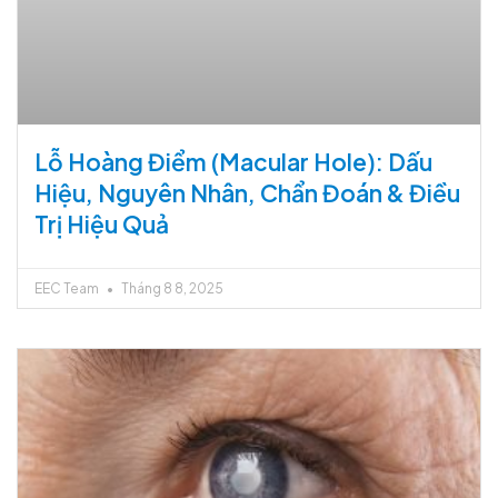
Lỗ Hoàng Điểm (Macular Hole): Dấu
Hiệu, Nguyên Nhân, Chẩn Đoán & Điều
Trị Hiệu Quả
EEC Team
Tháng 8 8, 2025
European Eye Center
Thông báo
📢 THÔNG BÁO THAY ĐỔI QUY ĐỊNH VỀ THÔNG TIN
XUẤT HÓA ĐƠN