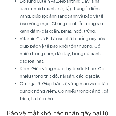
Bổ sung Lutein và Zeaxanthin: Đây là hai
carotenoid mạnh mẽ, tập trung ở điểm
vàng, giúp lọc ánh sáng xanh và bảo vệ tế
bào võng mạc. Chúng có nhiều trong rau
xanh đậm (cải xoăn, bina), ngô, trứng.
Vitamin C và E: Là các chất chống oxy hóa
giúp bảo vệ tế bào khỏi tổn thương. Có
nhiều trong cam, dâu tây, bông cải xanh,
các loại hạt.
Kẽm: Giúp võng mạc duy trì sức khỏe. Có
nhiều trong thịt đỏ, hải sản, các loại đậu.
Omega-3: Giúp bảo vệ võng mạc và có tác
dụng chống viêm. Có nhiều trong cá hồi, cá
trích, hạt óc chó.
Bảo vệ mắt khỏi tác nhân gây hại từ