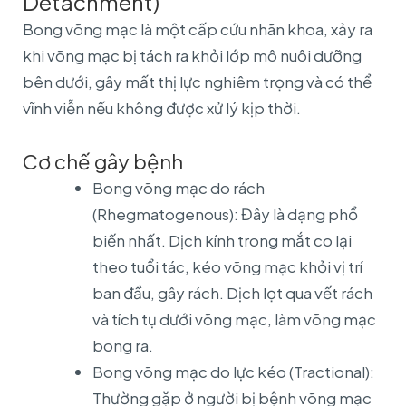
Detachment)
Bong võng mạc là một cấp cứu nhãn khoa, xảy ra
khi võng mạc bị tách ra khỏi lớp mô nuôi dưỡng
bên dưới, gây mất thị lực nghiêm trọng và có thể
vĩnh viễn nếu không được xử lý kịp thời.
Cơ chế gây bệnh
Bong võng mạc do rách
(Rhegmatogenous): Đây là dạng phổ
biến nhất. Dịch kính trong mắt co lại
theo tuổi tác, kéo võng mạc khỏi vị trí
ban đầu, gây rách. Dịch lọt qua vết rách
và tích tụ dưới võng mạc, làm võng mạc
bong ra.
Bong võng mạc do lực kéo (Tractional):
Thường gặp ở người bị bệnh võng mạc