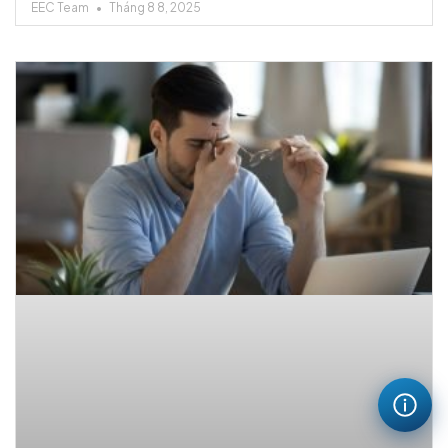
EEC Team
Tháng 8 8, 2025
Quy định về thông tin xuất hóa đơn không có thay đổi.
Trường hợp Quý khách có Mã số Đơn vị có Quan hệ với
Ngân sách, Quý khách vui lòng cung cấp Mã số Đơn vị có
Quan hệ với Ngân sách để xuất hóa đơn.
III. Lưu ý quan trọng:
Hóa đơn xuất dưới tên “Bán cho người tiêu dùng” hoặc
không đủ thông tin sẽ
KHÔNG
có giá trị để hạch toán chi
phí, quyết toán thuế, thanh toán bảo hiểm, thanh toán
chi phí công ty hoặc các mục đích tương tự theo quy định
của pháp luật về thuế.
📌 Để đảm bảo quyền lợi của mình, Quý khách vui
lòng chuẩn bị đầy đủ thông tin theo quy định khi yêu
cầu xuất hóa đơn.
Xin chân thành cảm ơn Quý Khách hàng đã hợp tác!