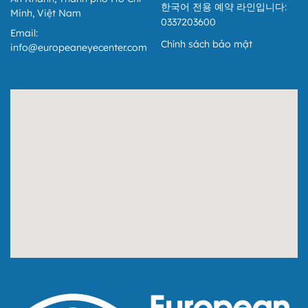
đơn vị có quan hệ với ngân sách được áp dụng như sau:
한국어 전용 예약 라인입니다:
Minh, Việt Nam
0337203600
I. Khách hàng là cá nhân không kinh doanh:
Email:
1. Khi có nhu cầu xuất hóa đơn, Quý khách vui lòng cung
Chính sách bảo mật
info@europeaneyecenter.com
cấp:
Đối với công dân Việt Nam: Họ và tên, Địa chỉ, Số định
danh cá nhân.
Đối với người nước ngoài: Họ và tên, Địa chỉ, Số hộ
chiếu hoặc giấy tờ xuất nhập cảnh và quốc tịch có thể
thay thế cho Số định danh và địa chỉ.
2. Trường hợp Quý khách không cung cấp đầy đủ thông
tin: Hóa đơn sẽ được xuất với Tên người mua hàng: “Bán
cho người tiêu dùng”.
II. Khách hàng là tổ chức hoặc cá nhân kinh doanh:
Quy định về thông tin xuất hóa đơn không có thay đổi.
Trường hợp Quý khách có Mã số Đơn vị có Quan hệ với
Ngân sách, Quý khách vui lòng cung cấp Mã số Đơn vị có
Quan hệ với Ngân sách để xuất hóa đơn.
III. Lưu ý quan trọng:
Hóa đơn xuất dưới tên “Bán cho người tiêu dùng” hoặc