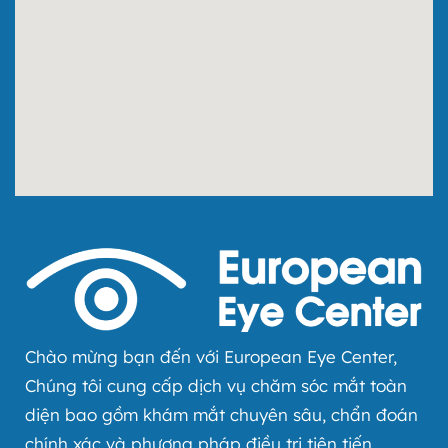
1. Khi có nhu cầu xuất hóa đơn, Quý khách vui lòng cung
cấp:
Đối với công dân Việt Nam: Họ và tên, Địa chỉ, Số định
danh cá nhân.
Đối với người nước ngoài: Họ và tên, Địa chỉ, Số hộ chiếu
hoặc giấy tờ xuất nhập cảnh và quốc tịch có thể thay thế
cho Số định danh và địa chỉ.
2. Trường hợp Quý khách không cung cấp đầy đủ thông tin:
Hóa đơn sẽ được xuất với Tên người mua hàng: “Bán cho
người tiêu dùng”.
II. Khách hàng là tổ chức hoặc cá nhân kinh doanh:
Quy định về thông tin xuất hóa đơn không có thay đổi.
Trường hợp Quý khách có Mã số Đơn vị có Quan hệ với Ngân
sách, Quý khách vui lòng cung cấp Mã số Đơn vị có Quan hệ
với Ngân sách để xuất hóa đơn.
Chào mừng bạn đến với European Eye Center,
III. Lưu ý quan trọng:
Chúng tôi cung cấp dịch vụ chăm sóc mắt toàn
Hóa đơn xuất dưới tên “Bán cho người tiêu dùng” hoặc
không đủ thông tin sẽ
KHÔNG
có giá trị để hạch toán chi
diện bao gồm khám mắt chuyên sâu, chẩn đoán
phí, quyết toán thuế, thanh toán bảo hiểm, thanh toán chi
chính xác và phương pháp điều trị tiên tiến.
phí công ty hoặc các mục đích tương tự theo quy định của