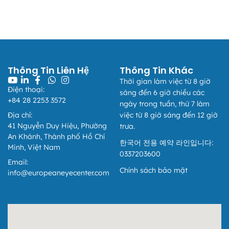
European Eye Center
Thông Tin Liên Hệ
Thông Tin Khác
Thông báo
Thời gian làm việc từ 8 giờ
Điện thoại:
sáng đến 6 giờ chiều các
+84 28 2253 3572
ngày trong tuần, thứ 7 làm
📢 THÔNG BÁO THAY ĐỔI QUY ĐỊNH VỀ THÔNG TIN
Địa chỉ:
việc từ 8 giờ sáng đến 12 giờ
XUẤT HÓA ĐƠN
41 Nguyễn Duy Hiệu, Phường
trưa.
Áp dụng từ ngày 01/07/2026
An Khánh, Thành phố Hồ Chí
한국어 전용 예약 라인입니다:
Minh, Việt Nam
Kính gửi Quý Khách hàng,
0337203600
Email:
Căn cứ điểm b khoản 4 Phụ lục ban hành kèm theo Nghị định
Chính sách bảo mật
info@europeaneyecenter.com
254/2026/NĐ-CP, từ ngày 01/07/2026, quy định về thông tin
người mua trên hóa đơn điện tử đối với khách hàng cá nhân
(người tiêu dùng) và khách hàng có mã số đơn vị có quan hệ
với ngân sách được áp dụng như sau:
I. Khách hàng là cá nhân không kinh doanh: