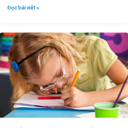
Đọc bài viết »
Kính
Gọng,
Kính
Ortho-
K
Hay
Phẫu
Thuật
Khúc
Xạ:
Lựa
Chọn