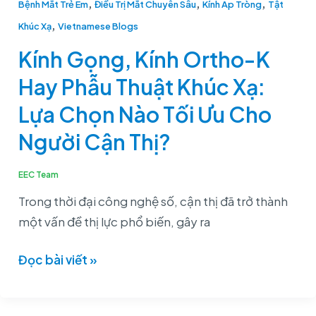
,
,
,
Bệnh Mắt Trẻ Em
Điều Trị Mắt Chuyên Sâu
Kính Áp Tròng
Tật
Nào
,
Khúc Xạ
Vietnamese Blogs
Tối
Kính Gọng, Kính Ortho-K
Ưu
Cho
Hay Phẫu Thuật Khúc Xạ:
Người
Lựa Chọn Nào Tối Ưu Cho
Cận
Người Cận Thị?
Thị?
EEC Team
Trong thời đại công nghệ số, cận thị đã trở thành
một vấn đề thị lực phổ biến, gây ra
Đọc bài viết »