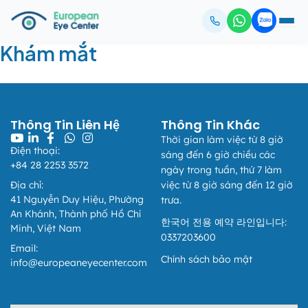
Khám mắt
European Eye Center
Thông báo
Thông Tin Liên Hệ
Thông Tin Khác
📢 THÔNG BÁO THAY ĐỔI QUY ĐỊNH VỀ THÔNG TIN
Thời gian làm việc từ 8 giờ
XUẤT HÓA ĐƠN
Điện thoại:
sáng đến 6 giờ chiều các
Áp dụng từ ngày 01/07/2026
+84 28 2253 3572
ngày trong tuần, thứ 7 làm
Kính gửi Quý Khách hàng,
Địa chỉ:
việc từ 8 giờ sáng đến 12 giờ
41 Nguyễn Duy Hiệu, Phường
trưa.
Căn cứ điểm b khoản 4 Phụ lục ban hành kèm theo Nghị
An Khánh, Thành phố Hồ Chí
định 254/2026/NĐ-CP, từ ngày 01/07/2026, quy định về
한국어 전용 예약 라인입니다:
Minh, Việt Nam
thông tin người mua trên hóa đơn điện tử đối với khách
0337203600
hàng cá nhân (người tiêu dùng) và khách hàng có mã số
Email:
đơn vị có quan hệ với ngân sách được áp dụng như sau:
Chính sách bảo mật
info@europeaneyecenter.com
I. Khách hàng là cá nhân không kinh doanh:
1. Khi có nhu cầu xuất hóa đơn, Quý khách vui lòng cung
cấp: