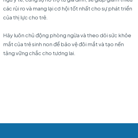
các rủi ro và mang lại cơ hội tốt nhất cho sự phát triển
của thị lực cho trẻ.
Hãy luôn chủ động phòng ngừa và theo dõi sức khỏe
mắt của trẻ sinh non để bảo vệ đôi mắt và tạo nền
tảng vững chắc cho tương lai.
European Eye Center
Thông báo
📢 THÔNG BÁO THAY ĐỔI QUY ĐỊNH VỀ THÔNG TIN
XUẤT HÓA ĐƠN