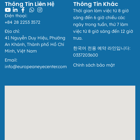
Thông Tin Liên Hệ
Thông Tin Khác
Áp dụng từ ngày 01/07/2026
Thời gian làm việc từ 8 giờ
Kính gửi Quý Khách hàng,
Điện thoại:
sáng đến 6 giờ chiều các
+84 28 2253 3572
Căn cứ điểm b khoản 4 Phụ lục ban hành kèm theo Nghị
ngày trong tuần, thứ 7 làm
định 254/2026/NĐ-CP, từ ngày 01/07/2026, quy định về
Địa chỉ:
việc từ 8 giờ sáng đến 12 giờ
thông tin người mua trên hóa đơn điện tử đối với khách
41 Nguyễn Duy Hiệu, Phường
trưa.
hàng cá nhân (người tiêu dùng) và khách hàng có mã số
An Khánh, Thành phố Hồ Chí
đơn vị có quan hệ với ngân sách được áp dụng như sau:
한국어 전용 예약 라인입니다:
Minh, Việt Nam
0337203600
I. Khách hàng là cá nhân không kinh doanh:
Email:
1. Khi có nhu cầu xuất hóa đơn, Quý khách vui lòng cung
Chính sách bảo mật
info@europeaneyecenter.com
cấp:
Đối với công dân Việt Nam: Họ và tên, Địa chỉ, Số định
danh cá nhân.
Đối với người nước ngoài: Họ và tên, Địa chỉ, Số hộ
chiếu hoặc giấy tờ xuất nhập cảnh và quốc tịch có thể
thay thế cho Số định danh và địa chỉ.
2. Trường hợp Quý khách không cung cấp đầy đủ thông
tin: Hóa đơn sẽ được xuất với Tên người mua hàng: “Bán
cho người tiêu dùng”.
II. Khách hàng là tổ chức hoặc cá nhân kinh doanh: