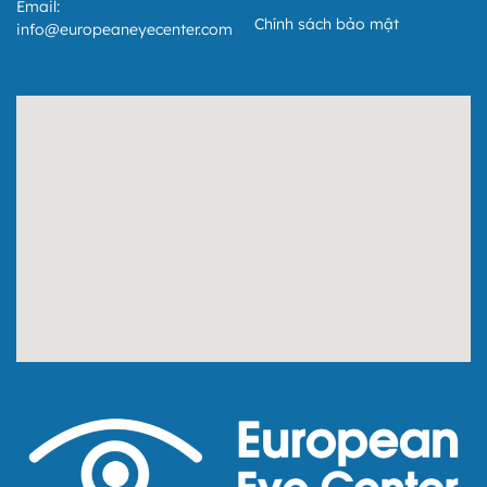
Email:
1. Khi có nhu cầu xuất hóa đơn, Quý khách vui lòng cung
Chính sách bảo mật
info@europeaneyecenter.com
cấp:
Đối với công dân Việt Nam: Họ và tên, Địa chỉ, Số định
danh cá nhân.
Đối với người nước ngoài: Họ và tên, Địa chỉ, Số hộ
chiếu hoặc giấy tờ xuất nhập cảnh và quốc tịch có thể
thay thế cho Số định danh và địa chỉ.
2. Trường hợp Quý khách không cung cấp đầy đủ thông
tin: Hóa đơn sẽ được xuất với Tên người mua hàng: “Bán
cho người tiêu dùng”.
II. Khách hàng là tổ chức hoặc cá nhân kinh doanh:
Quy định về thông tin xuất hóa đơn không có thay đổi.
Trường hợp Quý khách có Mã số Đơn vị có Quan hệ với
Ngân sách, Quý khách vui lòng cung cấp Mã số Đơn vị có
Quan hệ với Ngân sách để xuất hóa đơn.
III. Lưu ý quan trọng:
Hóa đơn xuất dưới tên “Bán cho người tiêu dùng” hoặc
không đủ thông tin sẽ
KHÔNG
có giá trị để hạch toán chi
phí, quyết toán thuế, thanh toán bảo hiểm, thanh toán