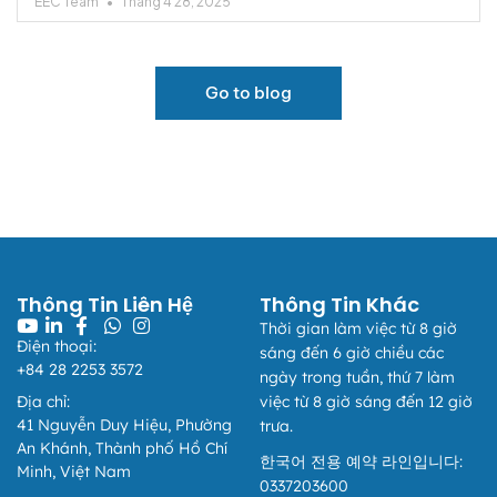
EEC Team
Tháng 4 28, 2025
Go to blog
European Eye Center
Thông báo
📢 THÔNG BÁO THAY ĐỔI QUY ĐỊNH VỀ THÔNG TIN
XUẤT HÓA ĐƠN
Thông Tin Liên Hệ
Thông Tin Khác
Áp dụng từ ngày 01/07/2026
Thời gian làm việc từ 8 giờ
Kính gửi Quý Khách hàng,
Điện thoại:
sáng đến 6 giờ chiều các
+84 28 2253 3572
Căn cứ điểm b khoản 4 Phụ lục ban hành kèm theo Nghị
ngày trong tuần, thứ 7 làm
định 254/2026/NĐ-CP, từ ngày 01/07/2026, quy định về
Địa chỉ:
việc từ 8 giờ sáng đến 12 giờ
thông tin người mua trên hóa đơn điện tử đối với khách
41 Nguyễn Duy Hiệu, Phường
trưa.
hàng cá nhân (người tiêu dùng) và khách hàng có mã số
An Khánh, Thành phố Hồ Chí
đơn vị có quan hệ với ngân sách được áp dụng như sau:
한국어 전용 예약 라인입니다:
Minh, Việt Nam
0337203600
I. Khách hàng là cá nhân không kinh doanh: