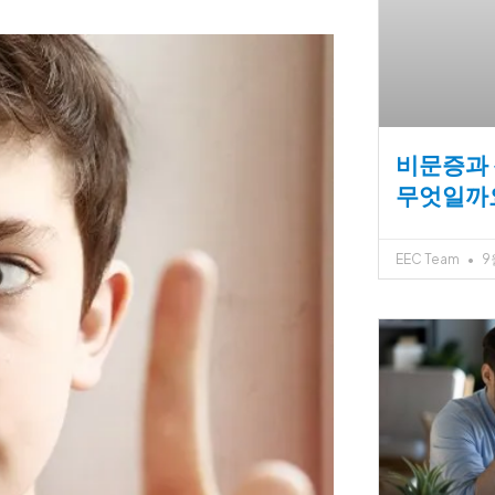
비문증과
무엇일까요
EEC Team
9월