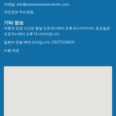
European Eye Center
이메일: info@europeaneyecenter.com
공지사항
개인정보 처리방침
기타 정보
📢 세금계산서(인보이스) 발행 정보 규정 변경 안내
저희의 진료 시간은 평일 오전 8시부터 오후 6시까지이며, 토요일은
2026년 7월 1일부터 적용
오전 8시부터 오후 12시까지입니다.
고객 여러분께,
일본어 전용 예약 라인입니다: 0337203600
시행령 제254/2026/NĐ-CP호에 첨부된 부록 제4항 b호에 따
이용 약관
라, 2026년 7월 1일부터 개인 고객(소비자) 및 국가예산 관계
기관 코드를 보유한 고객에게 적용되는 전자 세금계산서의 구
매자 정보 규정이 다음과 같이 변경됩니다.
I. 개인 고객(비사업자):
1. 세금계산서 발행을 원하시는 경우, 다음 정보를 제공해 주시
기 바랍니다.
베트남 국민: 성명, 주소, 개인 식별번호
외국인: 성명, 주소, 여권 번호 또는 출입국 서류 번호 및 국
적(개인 식별번호와 주소를 대체할 수 있습니다)
2. 필요한 정보를 모두 제공하지 않으신 경우, 세금계산서는 구
매자명 “소비자에게 판매(Bán cho người tiêu dùng)”로 발행